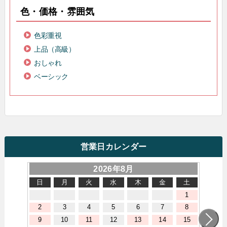
色・価格・雰囲気
色彩重視
上品（高級）
おしゃれ
ベーシック
営業日カレンダー
2026年8月
日
月
火
水
木
金
土
1
2
3
4
5
6
7
8
9
10
11
12
13
14
15